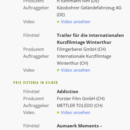
Produzent
ff fuhrmann film (DE)
Auftraggeber
Kässbohrer Geländefahrzeug AG
(DE)
Video
Video ansehen
Filmtitel
Trailer für die internationalen
Kurzfilmtage Winterthur
Produzent
Filmgerberei GmbH (CH)
Auftraggeber
Internationale Kurzfilmtage
Winterthur (CH)
Video
Video ansehen
PRIX VICTORIA IN SILBER
Filmtitel
Addiction
Produzent
Forster Film GmbH (CH)
Auftraggeber
METTLER TOLEDO (CH)
Video
Video ansehen
Filmtitel
Aumaerk Moments –